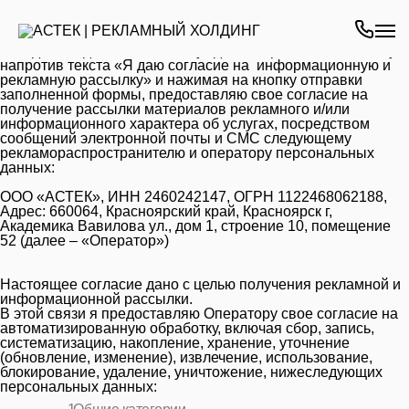
СОГЛАСИЕ НА ПОЛУЧЕНИЕ ИНФОРМАЦИОННОЙ И
РЕКЛАМНОЙ РАССЫЛКИ
Настоящим я, действуя от своего имени, добровольно и не
находясь под влиянием заблуждения, проставляя галочку
напротив текста «Я даю согласие на информационную и
рекламную рассылку» и нажимая на кнопку отправки
заполненной формы, предоставляю свое согласие на
получение рассылки материалов рекламного и/или
информационного характера об услугах, посредством
сообщений электронной почты и СМС следующему
рекламораспространителю и оператору персональных
данных:
ООО «АСТЕК», ИНН 2460242147, ОГРН 1122468062188,
Адрес: 660064, Красноярский край, Красноярск г,
Академика Вавилова ул., дом 1, строение 10, помещение
52 (далее – «Оператор»)
Настоящее согласие дано с целью получения рекламной и
информационной рассылки.
В этой связи я предоставляю Оператору свое согласие на
автоматизированную обработку, включая сбор, запись,
систематизацию, накопление, хранение, уточнение
(обновление, изменение), извлечение, использование,
блокирование, удаление, уничтожение, нижеследующих
персональных данных: