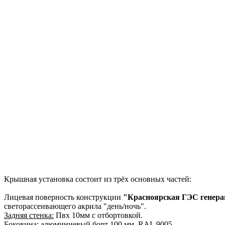
Крышная установка состоит из трёх основных частей:
Лицевая поверность конструкции
"Красноярская ГЭС генер
светорассеивающего акрила "день/ночь".
Задняя стенка:
Пвх 10мм с отбортовкой.
Боковина:
алюминиевый борт 100 мм, RAL 9005.